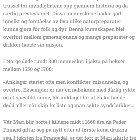
trussel for myndighetene opp gjennom historia og da
særlig presteskapet. Dissa menneskene hadde god
innsikt og forståelse av hva ulike naturpreparater
kunne gjøra for folk og dyr. Denna kunnskapen blei
overført mellom generasjonane og mange preparater og
drikker hadde sin misjon.
I Norge døde rundt 300 mennesker i jakta på hekser
mellom 1550 og 1700:
«Anklager startet ofte med konflikter, misunnelse, og
overtro. Eksempler er når en nabokone med dårlig rykte
og et spesifikt sinne, ble anklaget for at en ku hadde
dødd, eller når skip forliste og man søkte syndebukker.»
Vår Mari blir borte i kildene midt i 1660 åra da Peder
Finneid giftar seg på nytt etter at første kona drukna
klarte
tre
seg. I teksten fra Drangedal, er det ført at Mari