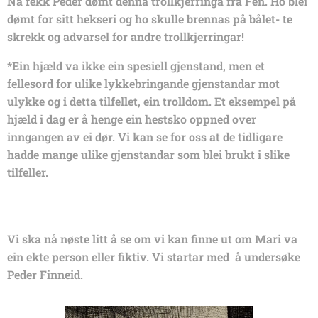
Nå fekk Peder dømt denna trollkjerringa fra Fen. Ho blei
dømt for sitt hekseri og ho skulle brennas på bålet- te
skrekk og advarsel for andre trollkjerringar!
*Ein hjæld va ikke ein spesiell gjenstand, men et
fellesord for ulike lykkebringande gjenstandar mot
ulykke og i detta tilfellet, ein trolldom. Et eksempel på
hjæld i dag er å henge ein hestsko oppned over
inngangen av ei dør. Vi kan se for oss at de tidligare
hadde mange ulike gjenstandar som blei brukt i slike
tilfeller.
Vi ska nå nøste litt å se om vi kan finne ut om Mari va
ein ekte person eller fiktiv. Vi startar med å undersøke
Peder Finneid.