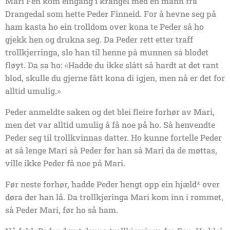
Mari Fen kom eingang i krangel med en mann fra
Drangedal som hette Peder Finneid. For å hevne seg på
ham kasta ho ein trolldom over kona te Peder så ho
gjekk hen og drukna seg. Da Peder rett etter traff
trollkjerringa, slo han til henne på munnen så blodet
fløyt. Da sa ho:
«Hadde du ikke slått så hardt at det rant
blod, skulle du gjerne fått kona di igjen, men nå er det for
alltid umulig.»
Peder anmeldte saken og det blei fleire forhør av Mari,
men det var alltid umulig å få noe på ho. Så henvendte
Peder seg til trollkvinnas datter. Ho kunne fortelle Peder
at så lenge Mari så Peder før han så Mari da de møttas,
ville ikke Peder få noe på Mari.
Før neste forhør, hadde Peder hengt opp ein hjæld* over
døra der han lå. Da trollkjeringa Mari kom inn i rommet,
så Peder Mari, før ho så ham.