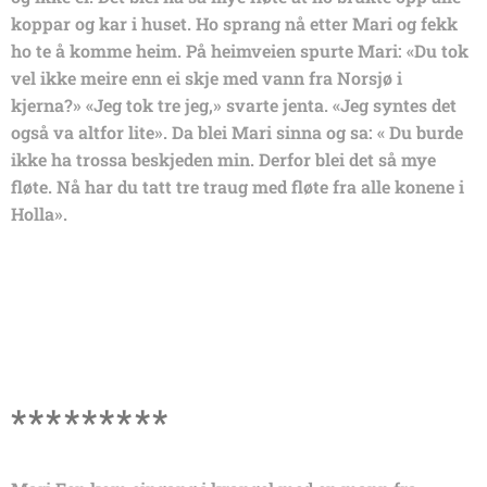
koppar og kar i huset. Ho sprang nå etter Mari og fekk
ho te å komme heim. På heimveien spurte Mari: «Du tok
vel ikke meire enn ei skje med vann fra Norsjø i
kjerna?» «Jeg tok tre jeg,» svarte jenta. «Jeg syntes det
også va altfor lite». Da blei Mari sinna og sa: « Du burde
ikke ha trossa beskjeden min. Derfor blei det så mye
fløte. Nå har du tatt tre traug med fløte fra alle konene i
Holla».
*********