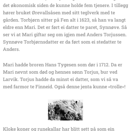
det økonomisk siden de kunne holde fem tjenere. I tillegg
hører bruket Ørevallsåsen med sitt teglverk med te
gården. Torbjørn sitter på Fen alt i 1623, så han va langt
eldre enn Mari. Det er ført ei datter te paret, Synnøve. Så
ser vi at Mari giftar seg om igjen med Anders Torjussen.
Synnøve Torbjørnsdatter er da ført som ei stedatter te
Anders.
Mari hadde broren Hans Tygesen som dør i 1712. Da er
Mari nevnt som død og hennes sønn Torjus, bur ved
Larvik. Torjus hadde da minst ei datter, som vi så va
med farmor te Finneid. Også denne jenta kunne «trolle»!
Kloke koner og runekallar har blitt sett på som ein