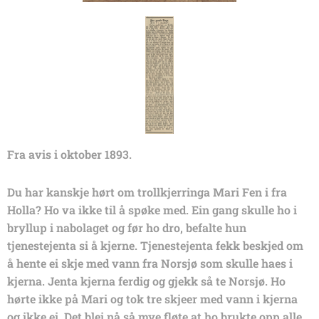
Fra avis i oktober 1893.
Du har kanskje hørt om trollkjerringa Mari Fen i fra
Holla? Ho va ikke til å spøke med. Ein gang skulle ho i
bryllup i nabolaget og før ho dro, befalte hun
tjenestejenta si å kjerne. Tjenestejenta fekk beskjed om
å hente ei skje med vann fra Norsjø som skulle haes i
kjerna. Jenta kjerna ferdig og gjekk så te Norsjø. Ho
hørte ikke på Mari og tok tre skjeer med vann i kjerna
og ikke ei. Det blei nå så mye fløte at ho brukte opp alle